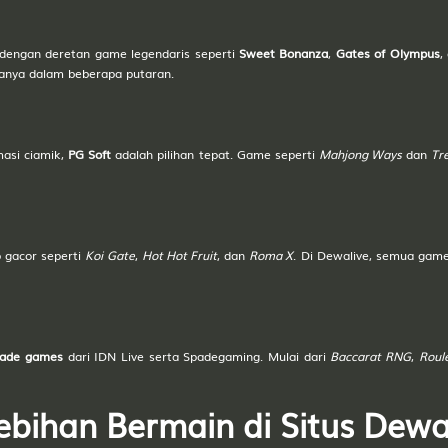
l dengan deretan game legendaris seperti
Sweet Bonanza
,
Gates of Olympus
,
nya dalam beberapa putaran.
masi ciamik,
PG Soft
adalah pilihan tepat. Game seperti
Mahjong Ways
dan
Tr
p gacor seperti
Koi Gate
,
Hot Hot Fruit
, dan
Roma X
. Di Dewalive, semua game
rcade games
dari IDN Live serta Spadegaming. Mulai dari
Baccarat RNG
,
Roule
ebihan Bermain di Situs Dewa