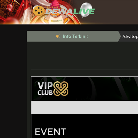
{
{
E : - https://pintu.cfd/lcdwl - https://dwltop.com - https://d
Info Terkini: