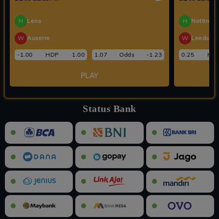
3D LIBRA
5D CANCER
5D SCORPIO
3D TAURUS
05-08-2026
05-08-2026
05-08-2026
06-08-2026
H
Lens
H
Nottingh
324
19895
21934
360
W
Auxerre
W
Leeds Un
3D LEO
3D SAGITARIUS
5D SAGITARIUS
5D GEMINI
05-08-2026
05-08-2026
05-08-2026
05-08-2026
-1.00
HDP
1.00
1.07
Odds
-1.23
0.25
HD
469
158
14971
72817
PLAY
5D VIRGO
3D GEMINI
3D CAPRICORN
5D TAURUS
05-08-2026
05-08-2026
05-08-2026
06-08-2026
71614
253
949
76925
Status Bank
5D LEO
3D SCORPIO
3D CANCER
5D ARIES
05-08-2026
05-08-2026
05-08-2026
06-08-2026
30596
174
825
57034
5D LIBRA
5D CAPRICORN
4D CAPRICORN
4D GEMINI
05-08-2026
05-08-2026
05-08-2026
05-08-2026
21957
55960
2086
6456
4D LEO
4D VIRGO
4D ARIES
4D CANCER
05-08-2026
05-08-2026
06-08-2026
05-08-2026
1858
6112
3259
1474
4D SCORPIO
4D SAGITARIUS
4D TAURUS
4D LIBRA