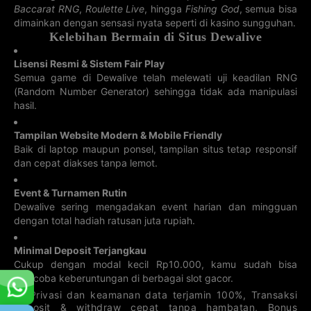
3D ARIZONA
4D NEW
3D ARKANSAS
3D CALIFORNIA
Baccarat RNG
,
Roulette Live
, hingga
Fishing God
, semua bisa
MEXICO
dimainkan dengan sensasi nyata seperti di kasino sungguhan.
06-08-2026
06-08-2026
06-08-2026
06-08-2026
6524
896
824
969
Kelebihan Bermain di Situs Dewalive
4D IOWA
4D MARYLAND
3D COLORADO
4D NEW YORK
Lisensi Resmi & Sistem Fair Play
06-08-2026
06-08-2026
06-08-2026
06-08-2026
Semua game di Dewalive telah melewati uji keadilan RNG
5753
6429
402
8549
(Random Number Generator) sehingga tidak ada manipulasi
hasil.
3D FLORIDA
3D MICHIGAN
4D RHODE
4D VERMONT
ISLAND
06-08-2026
06-08-2026
06-08-2026
06-08-2026
6928
Tampilan Website Modern & Mobile Friendly
152
637
6833
Baik di laptop maupun ponsel, tampilan situs tetap responsif
dan cepat diakses tanpa lemot.
3D NEW YORK
3D OHIO
4D
4D WEST
WASHINGTON
VIRGINIA
DC
06-08-2026
06-08-2026
06-08-2026
06-08-2026
Event & Turnamen Rutin
5972
491
907
0377
Dewalive sering mengadakan event harian dan mingguan
dengan total hadiah ratusan juta rupiah.
3D OKLAHOMA
3D PCSO
4D Atlantic
4D Western
CAN
CAN
06-08-2026
06-08-2026
06-08-2026
06-08-2026
4776
6238
276
677
Minimal Deposit Terjangkau
Cukup dengan modal kecil Rp10.000, kamu sudah bisa
3D TENNESSEE
4D DAMACAI
3D TEXAS
4D Sport Toto
mencoba keberuntungan di berbagai slot gacor.
06-08-2026
05-08-2026
06-08-2026
05-08-2026
Privasi dan keamanan data terjamin 100%, Transaksi
538
7113
416
1498
deposit & withdraw cepat tanpa hambatan, Bonus