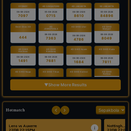
SYDNEY
4D SINGAPORE
4D JAKARTA
5D JAKARTA
06-08-2026
05-08-2026
06-08-2026
05-08-2026
7097
0715
8610
84896
Devil Dice 3D
4D
4D SHIO Ular
4D SHIO
JOWOPOOLS
Monyet
06-08-2026
06-08-2026
06-08-2026
444
7363
8049
4786
4D SHIO
4D SHIO
4D SHIO Ayam
4D SHIO Kuda
Harimau
Kambing
06-08-2026
06-08-2026
06-08-2026
06-08-2026
1491
7681
1684
7811
4D SHIO Naga
4D SHIO Tikus
4D SHIO Kelinci
4D SHIO
Kerbau
06-08-2026
06-08-2026
06-08-2026
06-08-2026
2484
▼
Show More Results
9989
6083
7114
AQUARIUS 5D
PISCES 5D
AQUARIUS 3D
PISCES 3D
06-08-2026
06-08-2026
06-08-2026
06-08-2026
73875
14740
914
067
Hotmatch
AQUARIUS 4D
PISCES 4D
3D ARIES
3D VIRGO
06-08-2026
06-08-2026
06-08-2026
05-08-2026
6536
4039
718
357
Lens vs Auxerre
Nottingh... vs
i
22/08 22:15PM
22/08 22:00