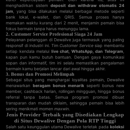
3D BARBADOS
3D JAMAICA
5D SPORT
3D GRENADA
TOTO
menghadirkan sistem
deposit dan withdraw otomatis 24
05-08-2026
jam
, yang bisa dilakukan melalui berbagai metode seperti
06-08-2026
06-08-2026
06-08-2026
94567
105
536
293
bank lokal, e-wallet, dan QRIS. Semua proses hanya
memakan waktu kurang dari 2 menit, menjamin pemain bisa
3D ECUADOR
3D UKRAINE
3D DOMINICA
5D SRI LANKA
fokus bermain tanpa harus menunggu lama.
06-08-2026
06-08-2026
06-08-2026
05-08-2026
705
607
262
94051
2. Customer Service Profesional Siaga 24 Jam
Pelayanan pelanggan di Dewalive juga termasuk yang paling
responsif di industri ini. Tim
Customer Service
siap membantu
3D JEPANG
3D TAIWAN
3D SAINT
3D SPAIN
LUCIA
setiap kendala melalui
live chat, WhatsApp, dan Telegram
,
06-08-2026
05-08-2026
05-08-2026
06-08-2026
534
kapan pun kamu butuh bantuan. Dengan gaya komunikasi
750
315
949
sopan dan informatif, tim ini selalu memastikan pengalaman
5D CHINA
4D
4D TAIPEI101
4D WESTASIA
bermain kamu berjalan lancar dari awal hingga akhir.
SPORTS
SAIGONTOTO
3. Bonus dan Promosi Melimpah
05-08-2026
05-08-2026
05-08-2026
06-08-2026
86644
2171
Sebagai situs yang menghargai loyalitas pemain, Dewalive
8678
7258
menawarkan
beragam bonus menarik
seperti bonus new
4D EASTASIA
4D
4D SOUTHASIA
4D
member, cashback harian, rollingan mingguan, hingga bonus
SOUTHEAST
CENTRALASIA
referral tanpa batas. Semua program promosi dibuat
06-08-2026
05-08-2026
06-08-2026
05-08-2026
6574
2189
8838
2165
transparan dan mudah diklaim, sehingga pemain bisa lebih
sering menikmati momen
maxwin
.
4D
4D BULLSEYE
4D CARIBBEAN
4D CAROLINA
Jenis Provider Terbaik yang Disediakan Lengkap
ASIAPACIFIC
di Situs Dewalive Dengan Pola RTP Tinggi
05-08-2026
06-08-2026
06-08-2026
06-08-2026
4485
7598
9384
2247
Salah satu keunggulan utama Dewalive terletak pada
koleksi