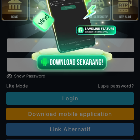
Silahkan login untuk mulai bermain
Show Password
Lite Mode
Lupa password?
Login
Download mobile application
Link Alternatif