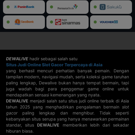
05-08-2026
05-08-2026
06-08-2026
05-08-2026
7512
0578
1357
3630
4D Amazon
3D IDAHO
3D KANSAS
5D LOUISIANA
Lotto
05-08-2026
06-08-2026
06-08-2026
06-08-2026
2582
805
402
13499
3D LOUISIANA
3D MARYLAND
5D MARYLAND
5D
PENNSYLVANIA
06-08-2026
06-08-2026
06-08-2026
06-08-2026
26832
011
108
49496
DEWALIVE
hadir sebagai salah satu
5D
5D CAMBODIA
3D
3D INDIANA
Situs Judi Online Slot Gacor Terpercaya di Asia
WASHINGTON
CONNECTICUT
DC
yang berhasil mencuri perhatian banyak pemain. Dengan
06-08-2026
06-08-2026
06-08-2026
06-08-2026
tampilan modern, navigasi mudah, serta koleksi game taruhan
89683
75617
830
414
paling lengkap, Dewalive bukan hanya tempat bermain, tapi
juga wadah bagi para penggemar game online untuk
3D IOWA
3D NEBRASKA
3D NEW
3D VIETLOTT
JERSEY
MAX
mendapatkan sensasi kemenangan yang nyata.
06-08-2026
05-08-2026
06-08-2026
06-08-2026
032
302
DEWALIVE
menjadi salah satu situs judi online terbaik di Asia
935
825
tahun 2025 yang menghadirkan pengalaman bermain
slot
gacor
paling lengkap dan menghibur. Tidak seperti
3D WESTERN
3D POLLA
3D ILLINOIS
3D ONTARIO
CAN
CHILIE
kebanyakan situs serupa yang hanya menawarkan permainan
06-08-2026
06-08-2026
06-08-2026
06-08-2026
451
754
standar, situs
DEWALIVE
memberikan lebih dari sekadar
737
549
hiburan biasa.