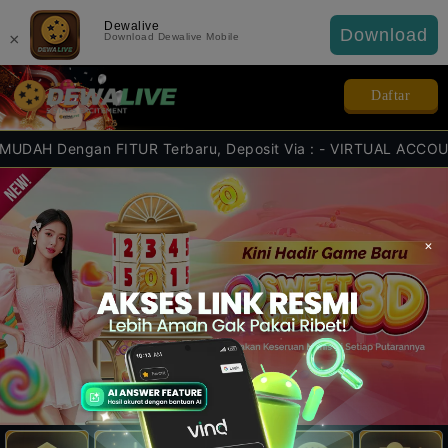
Dewalive
Download
×
Download Dewalive Mobile
Daftar
n FITUR Terbaru, Deposit Via : - VIRTUAL ACCOUNT - E-WALLET 
×