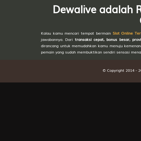
Braga
Dewalive adalah 
Dinamo
W
Minsk
-2.50
HDP
2.50
-1.13
Odds
-1.06
Kalau kamu mencari tempat bermain
Slot Online Te
PLAY
jawabannya. Dari
transaksi cepat, bonus besar, pro
dirancang untuk memudahkan kamu menuju kemenangan
RCD Espa... vs
pemain yang sudah membuktikan sendiri sensasi men
i
Levante
16/08 22:00PM
H
RCD Espanyol
© Copyright 2014 - 
W
Levante
-0.50
HDP
0.50
1.05
Odds
-1.20
PLAY
Manchest... vs
i
Bournemo...
23/08 21:00PM
Manchester
H