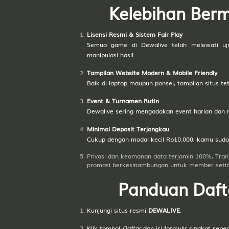
Kelebihan Berm
W
Pafos FC
-1.00
HDP
1.00
-1.13
Odds
-1.06
Lisensi Resmi & Sistem Fair Play
Semua game di Dewalive telah melewati uj
PLAY
manipulasi hasil.
Jagiello... vs
Tampilan Website Modern & Mobile Friendly
i
Rangers ...
Baik di laptop maupun ponsel, tampilan situs te
06/08 23:00PM
Event & Turnamen Rutin
Jagiellonia
H
Dewalive sering mengadakan event harian dan m
Bialystok
W
Rangers FC
Minimal Deposit Terjangkau
Cukup dengan modal kecil Rp10.000, kamu sudah
0.25
HDP
-0.25
-1.26
Odds
1.03
Privasi dan keamanan data terjamin 100%, Tra
promosi berkesinambungan untuk member setia
PLAY
Panduan Daft
Maccabi ... vs
i
CSKA Sof...
06/08 23:00PM
Kunjungi situs resmi
DEWALIVE
.
Maccabi Tel
H
Aviv
Klik tombol
Daftar
dan isi formulir singkat sepe